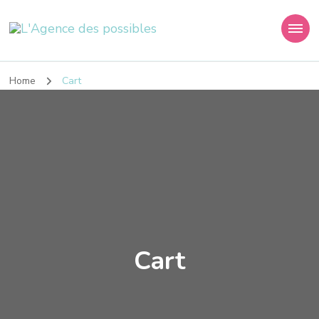
L'Agence des
La Permaculture Humaine et Emotionnelle
Possibles
Home
Cart
Cart